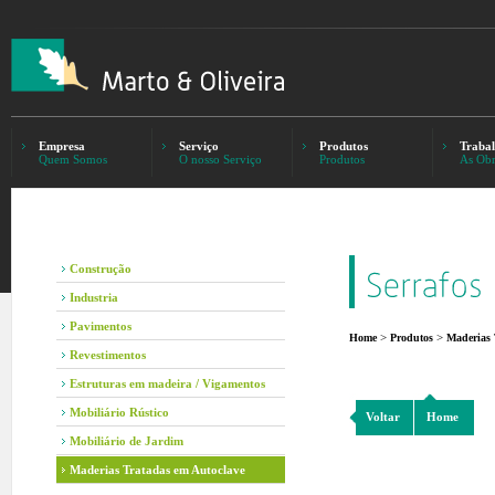
Empresa
Serviço
Produtos
Trabal
Quem Somos
O nosso Serviço
Produtos
As Obr
Construção
Industria
Pavimentos
>
>
Home
Produtos
Maderias 
Revestimentos
Estruturas em madeira / Vigamentos
Mobiliário Rústico
Voltar
Home
Mobiliário de Jardim
Maderias Tratadas em Autoclave