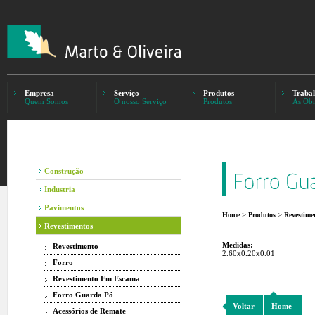
Empresa
Serviço
Produtos
Trabal
Quem Somos
O nosso Serviço
Produtos
As Obr
Construção
Industria
Pavimentos
>
>
Home
Produtos
Revestime
Revestimentos
Medidas:
Revestimento
2.60x0.20x0.01
Forro
Revestimento Em Escama
Forro Guarda Pó
Voltar
Home
Acessórios de Remate