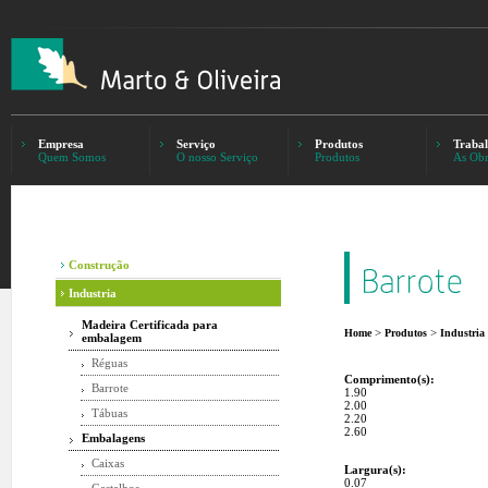
Empresa
Serviço
Produtos
Trabal
Quem Somos
O nosso Serviço
Produtos
As Obr
Construção
Industria
Madeira Certificada para
>
>
Home
Produtos
Industria
embalagem
Réguas
Comprimento(s):
Barrote
1.90
2.00
Tábuas
2.20
2.60
Embalagens
Caixas
Largura(s):
0.07