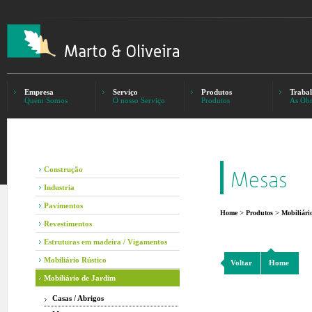
Empresa
Serviço
Produtos
Trabal
Quem Somos
O nosso Serviço
Produtos
As Obr
Construção
Industria
Pavimentos
>
>
Home
Produtos
Mobiliári
Revestimentos
Estruturas em madeira / Vigamentos
Mobiliário Rústico
Voltar
Home
Mobiliário de Jardim
Casas / Abrigos