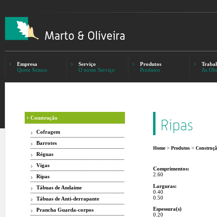
Empresa
Serviço
Produtos
Trabal
Quem Somos
O nosso Serviço
Produtos
As Obr
Construção
Cofragem
Barrotes
>
>
Home
Produtos
Construç
Réguas
Vigas
Comprimentos:
2.60
Ripas
Larguras:
Tábuas de Andaime
0.40
0.50
Tábuas de Anti-derrapante
Espessura(s)
Prancha Guarda-corpos
0.20