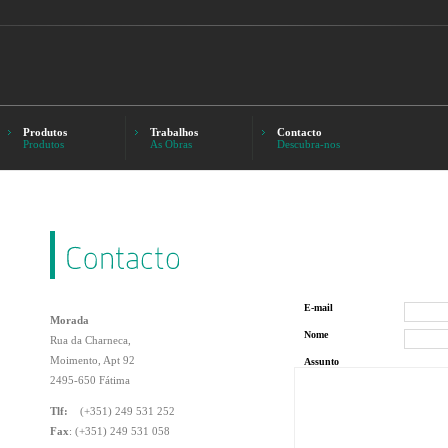
Produtos
Trabalhos
Contacto
Produtos
As Obras
Descubra-nos
E-mail
Morada
Nome
Rua da Charneca,
Moimento, Apt 92
Assunto
2495-650 Fátima
Tlf:
(+351) 249 531 252
Fax
: (+351) 249 531 058