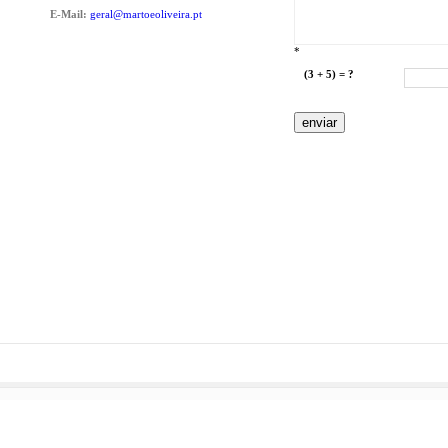
E-Mail:
geral@martoeoliveira.pt
*
(3 + 5) = ?