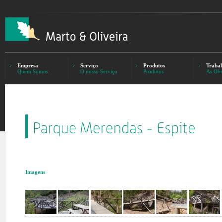
Empresa
Serviço
Produtos
Trabal
Quem Somos
O nosso Serviço
Produtos
As Obr
Imagens