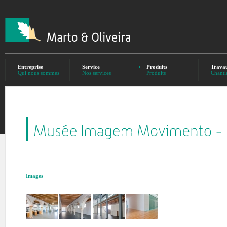
Entreprise
Service
Produits
Trava
Qui nous sommes
Nos services
Produits
Chanti
Images